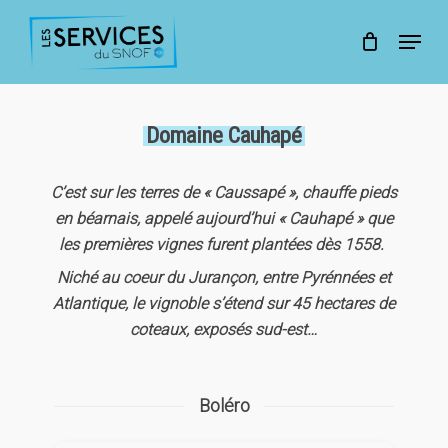
Skip
to
Menu
main
Close
content
Menu
Domaine Cauhapé
C’est sur les terres de « Caussapé », chauffe pieds
en béarnais, appelé aujourd’hui « Cauhapé » que
les premières vignes furent plantées dès 1558.
Niché au coeur du Jurançon, entre Pyrénnées et
Atlantique, le vignoble s’étend sur 45 hectares de
coteaux, exposés sud-est…
Boléro